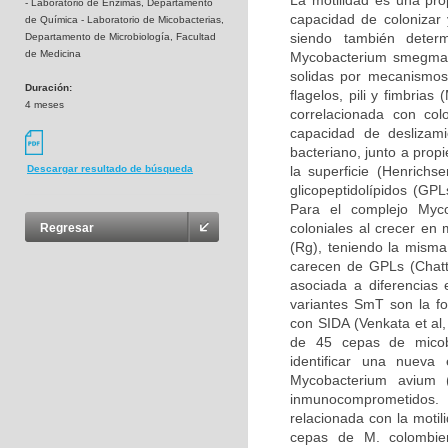
La motilidad es una pr
- Laboratorio de Enzimas, Departamento
capacidad de colonizar y
de Química - Laboratorio de Micobacterias,
siendo también deter
Departamento de Microbiología, Facultad
de Medicina
Mycobacterium smegmati
solidas por mecanismos
Duración:
flagelos, pili y fimbria
4 meses
correlacionada con col
capacidad de deslizami
bacteriano, junto a propi
la superficie (Henrich
Descargar resultado de búsqueda
glicopeptidolípidos (GPL
Para el complejo Myco
coloniales al crecer en
Regresar
(Rg), teniendo la misma
carecen de GPLs (Chatte
asociada a diferencias 
variantes SmT son la fo
con SIDA (Venkata et al,
de 45 cepas de micoba
identificar una nueva
Mycobacterium avium 
inmunocomprometidos. 
relacionada con la motil
cepas de M. colombie