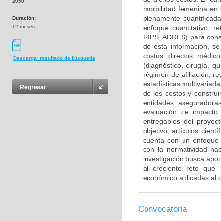
2050
morbilidad femenina en 
plenamente cuantificad
Duración:
12 meses
enfoque cuantitativo, r
RIPS, ADRES) para conso
de esta información, se
costos directos médic
Descargar resultado de búsqueda
(diagnóstico, cirugía, q
régimen de afiliación, r
estadísticas multivariad
Regresar
de los costos y constru
entidades aseguradoras
evaluación de impacto 
entregables del proyec
objetivo, artículos cien
cuenta con un enfoque é
con la normatividad nac
investigación busca aport
al creciente reto que
económico aplicadas al c
Convocatoria