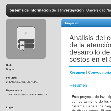
Proyectos
Análisis del 
de la atenci
desarrollo de
costos en el
Sede:
Bogotá
Resumen
|
Convocatoria
Facultad:
2- FACULTAD DE CIENCIAS
Resumen
Dependencia:
2- DEPARTAMENTO DE FARMACIA
Este proyecto de investi
comportamiento de los 
Sistema General de Segu
Lugar:
de dichos costos. El cá