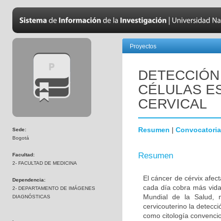
Proyectos
DETECCIÓN 
CÉLULAS E
CERVICAL
Resumen
|
Convocatoria
Sede:
Bogotá
Resumen
Facultad:
2- FACULTAD DE MEDICINA
El cáncer de cérvix afec
Dependencia:
cada día cobra más vida
2- DEPARTAMENTO DE IMÁGENES
Mundial de la Salud, 
DIAGNÓSTICAS
cervicouterino la detecc
como citología convenci