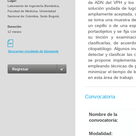
Lugar:
de ADN del VPH y los m
Laboratorio de Ingeniería Biomédica,
solución yodada de lugo
Facultad de Medicina, Universidad
ampliamente aceptada, d
Nacional de Colombia, Sede Bogotá.
se toma una muestra de 
un cepillo o de una es
Duración:
portaobjetos y se fija c
12 meses
su tinción y examinac
clasificarlas, de acuer
citopatólogo. Algunos i
Descargar resultado de búsqueda
detectar y clasificar las
se propone implementar
empleando técnicas de 
Regresar
minimizar el tiempo de le
en esta área de trabajo.
Convocatoria
Nombre de la
convocatoria:
Modalidad: