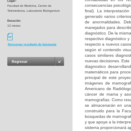
Lugar:
consecuencias psicológic
Facultad de Medicina, Centro de
final). La interpretaci
Telemedicina, Laboratorio Bioingenium
generado varios criterio
Duración:
de anormalidades. Deb
12 meses
manejados para describir
diagnóstico. De la mism
respectivo diagnóstico y
respecto a nuevos casos
Descargar resultado de búsqueda
según el contenido visu
casos similares diagnos
nuevas decisiones. Este 
Regresar
diagnostico desarrolla
matemáticos para procesa
principal de este proye
imágenes de mamografía
Americano de Radiólogos
cáncer de mama y asoci
mamografías. Como resul
se almacenarán en una
construido para la Fac
búsquedas de mamografía
y que apoye a la interpr
sistema proporcionará a