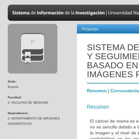
Proyectos
SISTEMA D
Y SEGUIMI
BASADO EN
IMÁGENES 
Sede:
Bogotá
Resumen
|
Convocatoria
Facultad:
2- FACULTAD DE MEDICINA
Resumen
Dependencia:
2- DEPARTAMENTO DE IMÁGENES
El cáncer de mama es el
DIAGNÓSTICAS
no es sencillo debido a 
la imagen y el nivel de 
confiabilidad en los r