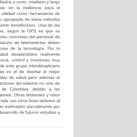
ltados a corto, mediano y largo
das en la evidencia para el
y utilidad como herramienta de
 no apropiada de estos métodos
mente beneficiosos. Una de las
cina, según la OPS es que su
ades concretas del personal de
entación de telemedicina deben
res de la tecnología. Por lo
alud desatendidos realmente
lancia, control y monitoreo muy
e este grupo interdisciplinario
tas es el de diseñar el mejor
iales de salud pero además el
 actores del sistema no solo de
s de Colombia, debido a las
iones. Otras limitantes y retos
ada con otros fines distintos al
rán estimados parcialmente por
esarrollo de futuros estudios y