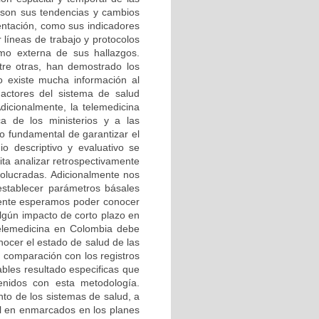
 son sus tendencias y cambios
entación, como sus indicadores
líneas de trabajo y protocolos
omo externa de sus hallazgos.
ntre otras, han demostrado los
o existe mucha información al
actores del sistema de salud
dicionalmente, la telemedicina
a de los ministerios y a las
to fundamental de garantizar el
o descriptivo y evaluativo se
ta analizar retrospectivamente
volucradas. Adicionalmente nos
stablecer parámetros básales
lmente esperamos poder conocer
 algún impacto de corto plazo en
telemedicina en Colombia debe
nocer el estado de salud de las
u comparación con los registros
iables resultado especificas que
venidos con esta metodología.
nto de los sistemas de salud, a
ol en enmarcados en los planes