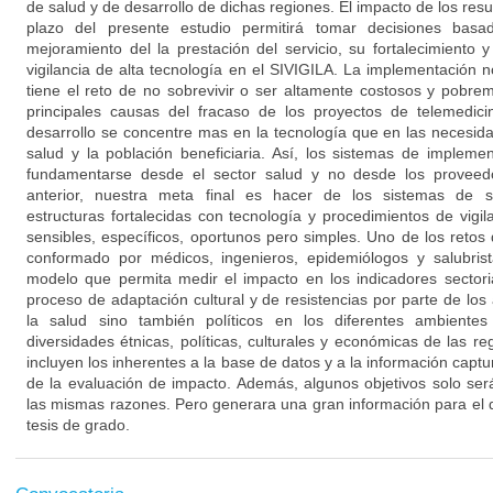
de salud y de desarrollo de dichas regiones. El impacto de los resu
plazo del presente estudio permitirá tomar decisiones basa
mejoramiento del la prestación del servicio, su fortalecimiento 
vigilancia de alta tecnología en el SIVIGILA. La implementación
tiene el reto de no sobrevivir o ser altamente costosos y pobre
principales causas del fracaso de los proyectos de telemedi
desarrollo se concentre mas en la tecnología que en las necesid
salud y la población beneficiaria. Así, los sistemas de implem
fundamentarse desde el sector salud y no desde los proveedo
anterior, nuestra meta final es hacer de los sistemas de s
estructuras fortalecidas con tecnología y procedimientos de vigi
sensibles, específicos, oportunos pero simples. Uno de los retos d
conformado por médicos, ingenieros, epidemiólogos y salubris
modelo que permita medir el impacto en los indicadores sector
proceso de adaptación cultural y de resistencias por parte de los
la salud sino también políticos en los diferentes ambiente
diversidades étnicas, políticas, culturales y económicas de las reg
incluyen los inherentes a la base de datos y a la información captur
de la evaluación de impacto. Además, algunos objetivos solo se
las mismas razones. Pero generara una gran información para el d
tesis de grado.