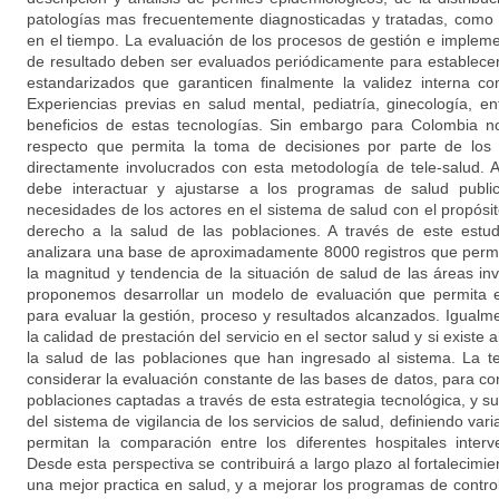
patologías mas frecuentemente diagnosticadas y tratadas, como
en el tiempo. La evaluación de los procesos de gestión e implem
de resultado deben ser evaluados periódicamente para establecer 
estandarizados que garanticen finalmente la validez interna c
Experiencias previas en salud mental, pediatría, ginecología, e
beneficios de estas tecnologías. Sin embargo para Colombia n
respecto que permita la toma de decisiones por parte de los 
directamente involucrados con esta metodología de tele-salud. A
debe interactuar y ajustarse a los programas de salud public
necesidades de los actores en el sistema de salud con el propósi
derecho a la salud de las poblaciones. A través de este estudi
analizara una base de aproximadamente 8000 registros que permi
la magnitud y tendencia de la situación de salud de las áreas in
proponemos desarrollar un modelo de evaluación que permita e
para evaluar la gestión, proceso y resultados alcanzados. Igua
la calidad de prestación del servicio en el sector salud y si existe
la salud de las poblaciones que han ingresado al sistema. La 
considerar la evaluación constante de las bases de datos, para co
poblaciones captadas a través de esta estrategia tecnológica, y s
del sistema de vigilancia de los servicios de salud, definiendo var
permitan la comparación entre los diferentes hospitales inter
Desde esta perspectiva se contribuirá a largo plazo al fortalecimie
una mejor practica en salud, y a mejorar los programas de contr