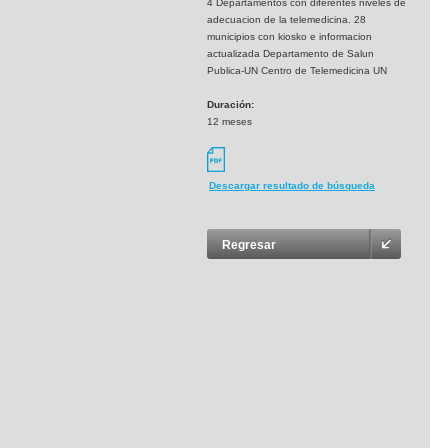
4 Departamentos con diferentes niveles de
adecuacion de la telemedicina. 28
municipios con kiosko e informacion
actualizada Departamento de Salun
Publica-UN Centro de Telemedicina UN
Duración:
12 meses
Descargar resultado de búsqueda
Regresar