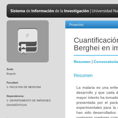
Proyectos
Cuantificaci
Berghei en i
Resumen
|
Convocatoria
Sede:
Bogotá
Resumen
Facultad:
La malaria es una enfe
2- FACULTAD DE MEDICINA
desarrollo y que cada 
Dependencia:
mayor interés ha tomado
2- DEPARTAMENTO DE IMÁGENES
presentada por el pará
DIAGNÓSTICAS
experimentales para la e
han sido desarrollados: 
contagian roedores como