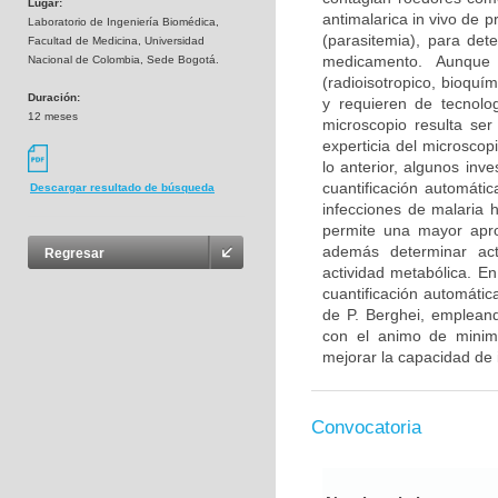
Lugar:
antimalarica in vivo de p
Laboratorio de Ingeniería Biomédica,
(parasitemia), para dete
Facultad de Medicina, Universidad
medicamento. Aunque e
Nacional de Colombia, Sede Bogotá.
(radioisotropico, bioquí
Duración:
y requieren de tecnolog
12 meses
microscopio resulta se
experticia del microscopi
lo anterior, algunos inv
cuantificación automáti
Descargar resultado de búsqueda
infecciones de malaria 
permite una mayor apro
además determinar act
Regresar
actividad metabólica. En
cuantificación automátic
de P. Berghei, emplean
con el animo de minimiz
mejorar la capacidad de 
Convocatoria