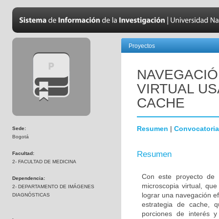
Proyectos
NAVEGACIÓ
VIRTUAL U
CACHE
Resumen
|
Convocatoria
Sede:
Bogotá
Resumen
Facultad:
2- FACULTAD DE MEDICINA
Con este proyecto de i
Dependencia:
microscopia virtual, qu
2- DEPARTAMENTO DE IMÁGENES
lograr una navegación ef
DIAGNÓSTICAS
estrategia de cache, q
porciones de interés 