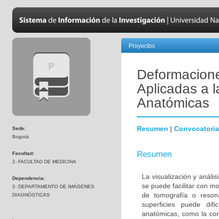
Proyectos
Deformacione
Aplicadas a l
Anatómicas
Resumen
|
Convocatoria
Sede:
Bogotá
Resumen
Facultad:
2- FACULTAD DE MEDICINA
La visualización y análi
Dependencia:
se puede facilitar con m
2- DEPARTAMENTO DE IMÁGENES
de tomografía o reson
DIAGNÓSTICAS
superficies puede dif
anatómicas, como la cor