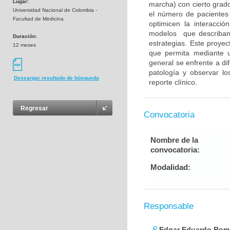
Lugar:
marcha) con cierto grado
Universidad Nacional de Colombia -
el número de pacientes
Facultad de Medicina
optimicen la interacci
modelos que describan 
Duración:
estrategias. Este proy
12 meses
que permita mediante u
general se enfrente a di
patología y observar l
Descargar resultado de búsqueda
reporte clínico.
Regresar
Convocatoria
Nombre de la
convocatoria:
Modalidad:
Responsable
Edgar Eduardo Rome