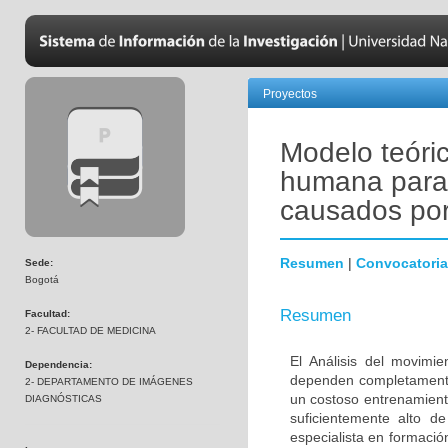
Proyectos
Modelo teóri
humana para 
causados por
Resumen
|
Convocatoria
Sede:
Bogotá
Resumen
Facultad:
2- FACULTAD DE MEDICINA
El Análisis del movimi
Dependencia:
dependen completamente 
2- DEPARTAMENTO DE IMÁGENES
un costoso entrenamient
DIAGNÓSTICAS
suficientemente alto d
especialista en formació