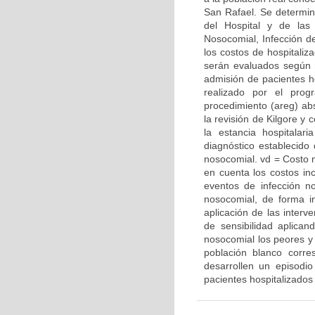
San Rafael. Se determin
del Hospital y de las
Nosocomial, Infección de
los costos de hospitaliz
serán evaluados según r
admisión de pacientes hos
realizado por el prog
procedimiento (areg) abs
la revisión de Kilgore y
la estancia hospitala
diagnóstico establecido
nosocomial. vd = Costo 
en cuenta los costos in
eventos de infección no
nosocomial, de forma i
aplicación de las interv
de sensibilidad aplica
nosocomial los peores y
población blanco corre
desarrollen un episodi
pacientes hospitalizados 