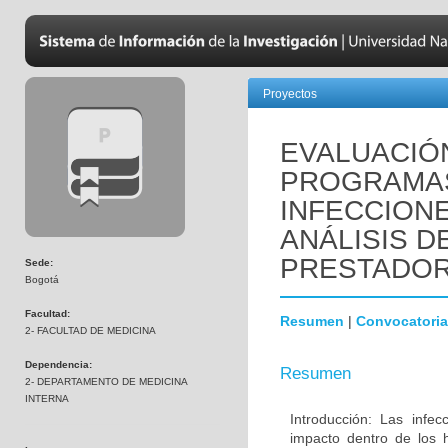
Proyectos
EVALUACIÓ
PROGRAMAS
INFECCION
ANÁLISIS D
PRESTADO
Sede:
Bogotá
Facultad:
Resumen
|
Convocatoria
2- FACULTAD DE MEDICINA
Dependencia:
Resumen
2- DEPARTAMENTO DE MEDICINA
INTERNA
Introducción: Las infe
impacto dentro de los h