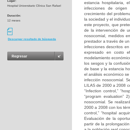
Lugar:
estancia hospitalaria, 
Hospital Universitario Clínica San Rafael
infecciones de origen 
crecimiento del problem
Duración:
la sociedad y el individu
12 meses
este proyecto, que prete
de la intervención de u
nosocomial, medidos en 
Descargar resultado de búsqueda
prestador a través de u
infecciones descritos en
expresado en costo efe
Regresar
modelamiento económico 
los sesgos y la confusi
de base y la estancia ho
el análisis económico se
infección nosocomial. S
LILAS de 2000 a 2008 co
“Infection control,” “hos
“program evaluation” 2)
nosocomial. Se realiza
2000 a 2008 con los tér
control,” “hospital acqui
Evaluación de la oport
partir de la prolongació
a la población real conoc