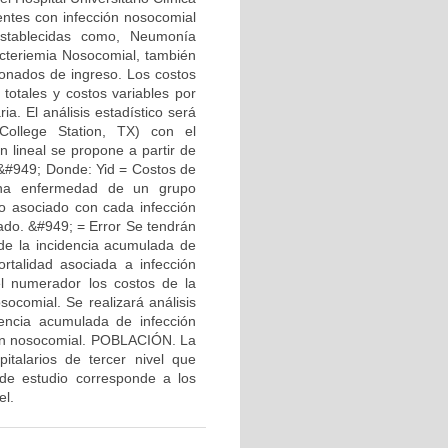
entes con infección nosocomial
 establecidas como, Neumonía
Bacteriemia Nosocomial, también
cionados de ingreso. Los costos
otales y costos variables por
ia. El análisis estadístico será
College Station, TX) con el
n lineal se propone a partir de
 +&#949; Donde: Yid = Costos de
 una enfermedad de un grupo
o asociado con cada infección
ado. &#949; = Error Se tendrán
 de la incidencia acumulada de
ortalidad asociada a infección
l numerador los costos de la
socomial. Se realizará análisis
dencia acumulada de infección
ción nosocomial. POBLACIÓN. La
italarios de tercer nivel que
 de estudio corresponde a los
el.