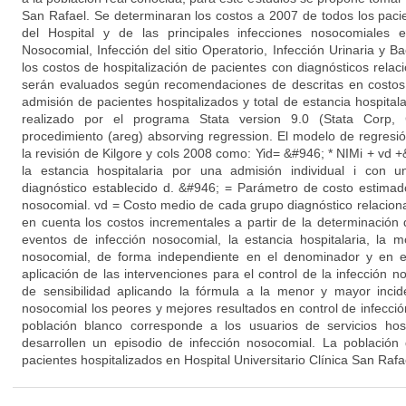
San Rafael. Se determinaran los costos a 2007 de todos los paci
del Hospital y de las principales infecciones nosocomiales
Nosocomial, Infección del sitio Operatorio, Infección Urinaria y 
los costos de hospitalización de pacientes con diagnósticos rela
serán evaluados según recomendaciones de descritas en costos t
admisión de pacientes hospitalizados y total de estancia hospitalar
realizado por el programa Stata version 9.0 (Stata Corp, 
procedimiento (areg) absorving regression. El modelo de regresió
la revisión de Kilgore y cols 2008 como: Yid= &#946; * NIMi + vd
la estancia hospitalaria por una admisión individual i con
diagnóstico establecido d. &#946; = Parámetro de costo estimad
nosocomial. vd = Costo medio de cada grupo diagnóstico relacion
en cuenta los costos incrementales a partir de la determinación
eventos de infección nosocomial, la estancia hospitalaria, la m
nosocomial, de forma independiente en el denominador y en e
aplicación de las intervenciones para el control de la infección no
de sensibilidad aplicando la fórmula a la menor y mayor inci
nosocomial los peores y mejores resultados en control de infec
población blanco corresponde a los usuarios de servicios hosp
desarrollen un episodio de infección nosocomial. La población
pacientes hospitalizados en Hospital Universitario Clínica San Rafa