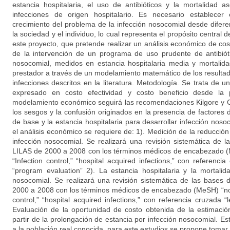
estancia hospitalaria, el uso de antibióticos y la mortalidad 
infecciones de origen hospitalario. Es necesario establecer 
crecimiento del problema de la infección nosocomial desde difere
la sociedad y el individuo, lo cual representa el propósito central d
este proyecto, que pretende realizar un análisis económico de cost
de la intervención de un programa de uso prudente de antibióti
nosocomial, medidos en estancia hospitalaria media y mortalida
prestador a través de un modelamiento matemático de los resulta
infecciones descritos en la literatura. Metodología. Se trata de 
expresado en costo efectividad y costo beneficio desde la p
modelamiento económico seguirá las recomendaciones Kilgore y Co
los sesgos y la confusión originados en la presencia de factores
de base y la estancia hospitalaria para desarrollar infección nos
el análisis económico se requiere de: 1). Medición de la reducció
infección nosocomial. Se realizará una revisión sistemática de
LILAS de 2000 a 2008 con los términos médicos de encabezado (M
“Infection control,” “hospital acquired infections,” con referencia
“program evaluation” 2). La estancia hospitalaria y la mortali
nosocomial. Se realizará una revisión sistemática de las base
2000 a 2008 con los términos médicos de encabezado (MeSH) “noso
control,” “hospital acquired infections,” con referencia cruzada “l
Evaluación de la oportunidad de costo obtenida de la estimaci
partir de la prolongación de estancia por infección nosocomial. E
a la población real conocida, para este estudios se propone tomar e