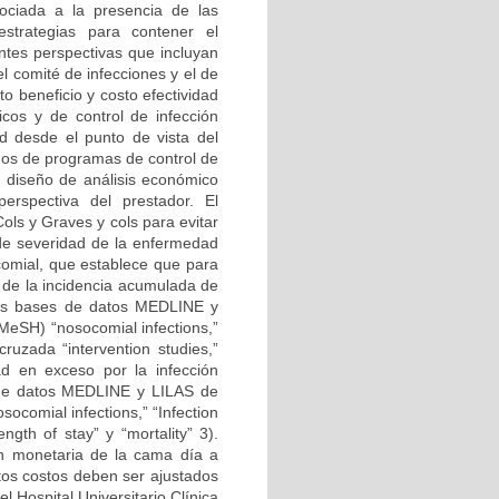
asociada a la presencia de las
estrategias para contener el
ntes perspectivas que incluyan
el comité de infecciones y el de
o beneficio y costo efectividad
cos y de control de infección
d desde el punto de vista del
dos de programas de control de
un diseño de análisis económico
erspectiva del prestador. El
ls y Graves y cols para evitar
 de severidad de la enfermedad
ocomial, que establece que para
n de la incidencia acumulada de
 las bases de datos MEDLINE y
eSH) “nosocomial infections,”
 cruzada “intervention studies,”
dad en exceso por la infección
s de datos MEDLINE y LILAS de
comial infections,” “Infection
ength of stay” y “mortality” 3).
ón monetaria de la cama día a
stos costos deben ser ajustados
l Hospital Universitario Clínica