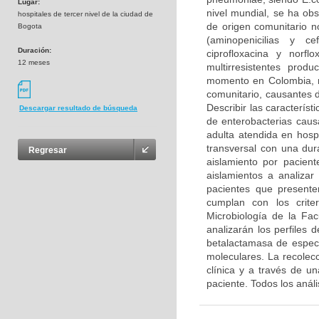
Lugar:
nivel mundial, se ha ob
hospitales de tercer nivel de la ciudad de
de origen comunitario n
Bogota
(aminopenicilias y ce
Duración:
ciprofloxacina y norfl
12 meses
multirresistentes pro
momento en Colombia, n
comunitario, causantes d
Describir las caracterís
Descargar resultado de búsqueda
de enterobacterias caus
adulta atendida en hosp
transversal con una du
Regresar
aislamiento por pacien
aislamientos a analizar
pacientes que presenten
cumplan con los crite
Microbiología de la Fa
analizarán los perfiles 
betalactamasa de espect
moleculares. La recolecc
clínica y a través de un
paciente. Todos los anál