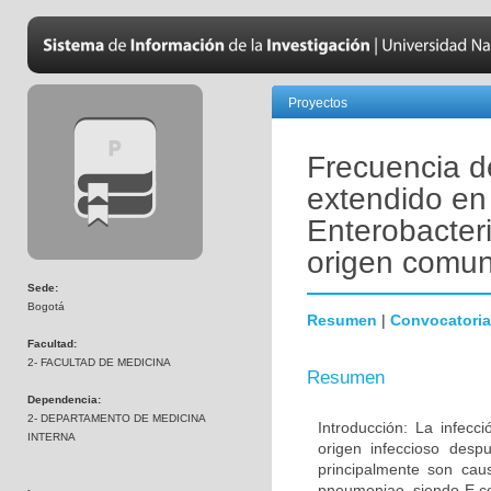
Proyectos
Frecuencia d
extendido en
Enterobacter
origen comun
Sede:
Bogotá
Resumen
|
Convocatoria
Facultad:
2- FACULTAD DE MEDICINA
Resumen
Dependencia:
2- DEPARTAMENTO DE MEDICINA
Introducción: La infecc
INTERNA
origen infeccioso despu
principalmente son caus
pneumoniae, siendo E.co