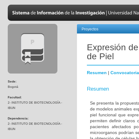
Proyectos
Expresión de
de Piel
Resumen
|
Convocatoria
Sede:
Bogotá
Resumen
Facultad:
Se presenta la propuesta
2- INSTITUTO DE BIOTECNOLOGÍA -
IBUN
de modelos animales exp
piel funcional que expr
Dependencia:
permiten definir claros 
2- INSTITUTO DE BIOTECNOLOGÍA -
pacientes afectados po
IBUN
microorganos podrían ser
la obtención de células 