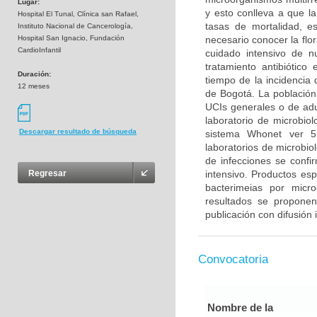
Lugar:
y esto conlleva a que la
Hospital El Tunal, Clínica san Rafael,
tasas de mortalidad, es
Instituto Nacional de Cancerología,
Hospital San Ignacio, Fundación
necesario conocer la flo
CardioInfantil
cuidado intensivo de n
tratamiento antibiótico
Duración:
tiempo de la incidencia 
12 meses
de Bogotá. La población 
UCIs generales o de adu
laboratorio de microbiol
Descargar resultado de búsqueda
sistema Whonet ver 5
laboratorios de microbiol
de infecciones se confi
intensivo. Productos esp
Regresar
bacterimeias por micr
resultados se propone
publicación con difusión 
Convocatoria
Nombre de la