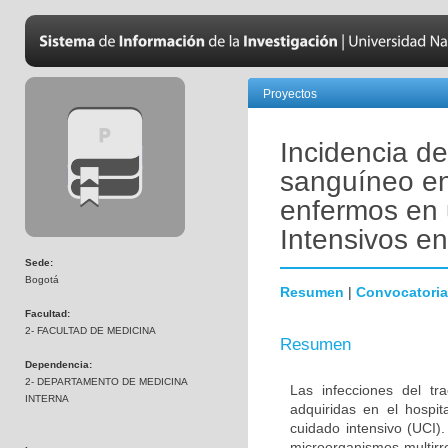
Proyectos
Incidencia de
sanguíneo en
enfermos en 
Intensivos e
Sede:
Bogotá
Resumen
|
Convocatoria
Facultad:
2- FACULTAD DE MEDICINA
Resumen
Dependencia:
2- DEPARTAMENTO DE MEDICINA
Las infecciones del tr
INTERNA
adquiridas en el hospi
cuidado intensivo (UCI)
microorganismos multirr