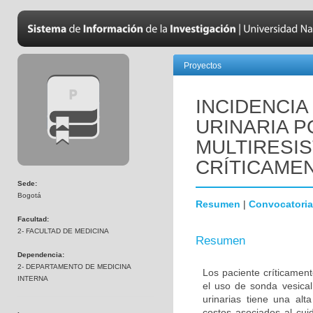
Proyectos
INCIDENCIA
URINARIA P
MULTIRESI
CRÍTICAME
Sede:
Bogotá
Resumen
|
Convocatoria
Facultad:
2- FACULTAD DE MEDICINA
Resumen
Dependencia:
2- DEPARTAMENTO DE MEDICINA
Los paciente críticamen
INTERNA
el uso de sonda vesical 
urinarias tiene una alt
costos asociados al cui