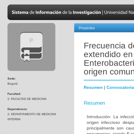
Proyectos
Frecuencia d
extendido en
Enterobacter
origen comun
Sede:
Bogotá
Resumen
|
Convocatoria
Facultad:
2- FACULTAD DE MEDICINA
Resumen
Dependencia:
2- DEPARTAMENTO DE MEDICINA
Introducción: La infecc
INTERNA
origen infeccioso despu
principalmente son caus
pneumoniae, siendo E.co