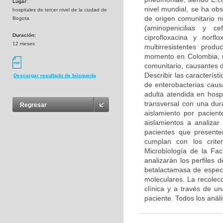
Lugar:
nivel mundial, se ha ob
hospitales de tercer nivel de la ciudad de
de origen comunitario n
Bogota
(aminopenicilias y ce
Duración:
ciprofloxacina y norfl
12 meses
multirresistentes pro
momento en Colombia, n
comunitario, causantes d
Describir las caracterís
Descargar resultado de búsqueda
de enterobacterias caus
adulta atendida en hosp
transversal con una du
Regresar
aislamiento por pacien
aislamientos a analizar
pacientes que presenten
cumplan con los crite
Microbiología de la Fa
analizarán los perfiles 
betalactamasa de espect
moleculares. La recolecc
clínica y a través de un
paciente. Todos los anál