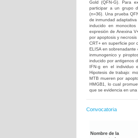
Gold (QFN-G). Para exp
participar a un grupo
(n=36). Una prueba QFN
de inmundad adaptativa a
inducido en monocitos 
expresión de Anexina V+
por apoptosis y necrosis
CRT+ en superficie por c
ELISA en sobrenadante d
inmunogenico y piroptos
inducido por antigenos d
IFN-g en el individuo 
Hipotesis de trabajo: 
MTB mueren por apoptosis
HMGB1, lo cual promuev
que se evidencia en un
Convocatoria
Nombre de la