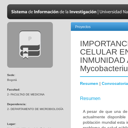
Proyectos
IMPORTANCI
CELULAR EN
INMUNIDAD 
Mycobacteriu
Sede:
Bogotá
Resumen
|
Convocatoria
Facultad:
2- FACULTAD DE MEDICINA
Resumen
Dependencia:
2- DEPARTAMENTO DE MICROBIOLOGÍA
A pesar de que una de
actualmente disponible 
población mundial esta 
Lugar:
problema de salud públi