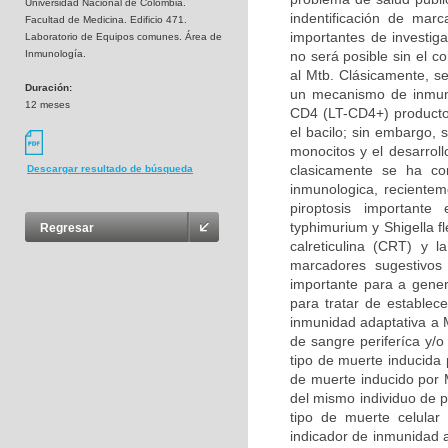
Universidad Nacional de Colombia.
indentificación de marc
Facultad de Medicina. Edificio 471.
importantes de investig
Laboratorio de Equipos comunes. Área de
Inmunología.
no será posible sin el 
al Mtb. Clásicamente, s
Duración:
un mecanismo de inmunid
12 meses
CD4 (LT-CD4+) productor
el bacilo; sin embargo, s
monocitos y el desarrol
clasicamente se ha co
Descargar resultado de búsqueda
inmunologica, recientem
piroptosis importante
typhimurium y Shigella f
Regresar
calreticulina (CRT) y 
marcadores sugestivos
importante para a gene
para tratar de establece
inmunidad adaptativa a M
de sangre periferíca y/
tipo de muerte inducida 
de muerte inducido por 
del mismo individuo de p
tipo de muerte celular
indicador de inmunidad a