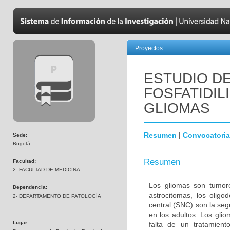
Proyectos
ESTUDIO DE
FOSFATIDIL
GLIOMAS
Resumen
|
Convocatoria
Sede:
Bogotá
Resumen
Facultad:
2- FACULTAD DE MEDICINA
Los gliomas son tumore
Dependencia:
astrocitomas, los olig
2- DEPARTAMENTO DE PATOLOGÍA
central (SNC) son la s
en los adultos. Los gli
Lugar:
falta de un tratamien