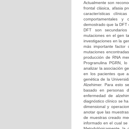
Actualmente son reconoc
frontal clásica, afasia
características clíni
comportamentales y co
demostrado que la DFT o
DFT son secundarios
mutaciones en el gen t
investigaciones en la g
más importante factor
mutaciones encontradas
producción de RNA mens
Progranulina PGRN, lo 
analizar la asociación 
en los pacientes que as
genética de la Univers
Alzehimer. Para esto se
basado en personas dia
enfermedad de alzehi
diagnóstico clínico se h
dimensional y operacion
anotar que las muestras
de muestras creado medi
informado en el cual se 
Metodológicamente, la d