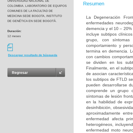
UNIVERSIDAD NACIONAL DE
Resumen
COLOMBIA. LABORATORIO DE EQUIPOS
COMUNES DE LA FACULTAD DE
MEDICINA SEDE BOGOTA, INSTITUTO
La Degeneración Fron
DE GENÉTICA EN SEDE BOGOTÀ.
enfermedades neurodeg
demencia y el 10 – 20% 
Duración:
incluye subtipos clínic
12 meses
grupo, con síntomas 
comportamiento y perso
termina en demencia. L
Descargar resultado de búsqueda
con cambios comportame
se dividen en los sub
Finalmente, en el subt
Regresar
de asocian característi
los subtipos de FTLD s
pueden desarrollarse d
comprende un grupo de
síntomas de lesión fron
en la habilidad de exp
desinhibición, obsesivid
aproximadamente entr
enfermedad afecta pri
heterogéneos, incluyend
enfermedad moto neurona