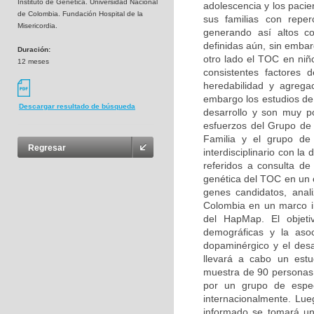
Instituto de Genética. Universidad Nacional
adolescencia y los pacie
de Colombia. Fundación Hospital de la
sus familias con reperc
Misericordia.
generando así altos co
definidas aún, sin embar
Duración:
otro lado el TOC en niñ
12 meses
consistentes factores d
heredabilidad y agregac
embargo los estudios de 
Descargar resultado de búsqueda
desarrollo y son muy p
esfuerzos del Grupo de 
Familia y el grupo de 
Regresar
interdisciplinario con la
referidos a consulta de 
genética del TOC en un c
genes candidatos, anal
Colombia en un marco ini
del HapMap. El objetiv
demográficas y la asoc
dopaminérgico y el desa
llevará a cabo un estu
muestra de 90 personas (
por un grupo de especi
internacionalmente. Lue
informado se tomará un