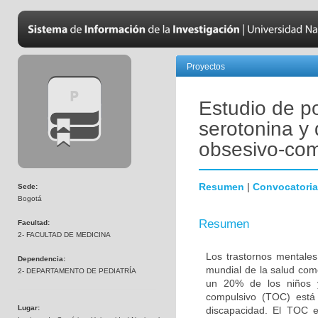
Proyectos
Estudio de p
serotonina y 
obsesivo-com
Resumen
|
Convocatoria
Sede:
Bogotá
Resumen
Facultad:
2- FACULTAD DE MEDICINA
Los trastornos mentales
Dependencia:
mundial de la salud com
2- DEPARTAMENTO DE PEDIATRÍA
un 20% de los niños y
compulsivo (TOC) está 
Lugar:
discapacidad. El TOC 