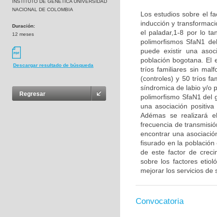
INSTITUTO DE GENETICA UNIVERSIDAD
NACIONAL DE COLOMBIA
Los estudios sobre el fa
inducción y transformaci
Duración:
el paladar,1-8 por lo ta
12 meses
polimorfismos SfaN1 de
puede existir una asoc
población bogotana. El 
Descargar resultado de búsqueda
tríos familiares sin ma
(controles) y 50 tríos f
síndromica de labio y/o p
Regresar
polimorfismo SfaN1 del g
una asociación positiva
Adémas se realizará el
frecuencia de transmisió
encontrar una asociación
fisurado en la població
de este factor de crec
sobre los factores etio
mejorar los servicios de 
Convocatoria