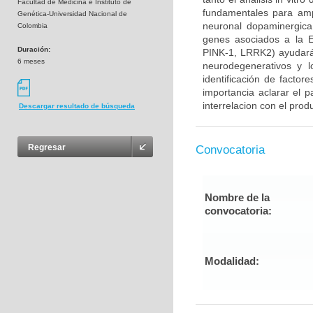
Facultad de Medicina e Instituto de
fundamentales para ampl
Genética-Universidad Nacional de
neuronal dopaminergica 
Colombia
genes asociados a la E
Duración:
PINK-1, LRRK2) ayudará
6 meses
neurodegenerativos y l
identificación de factor
importancia aclarar el p
interrelacion con el prod
Descargar resultado de búsqueda
Regresar
Convocatoria
Nombre de la
convocatoria:
Modalidad: