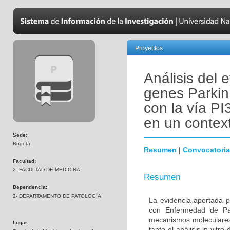
Proyectos
Análisis del 
genes Parkin
con la vía PI
en un contex
Sede:
Bogotá
Resumen
|
Convocatoria
Facultad:
2- FACULTAD DE MEDICINA
Resumen
Dependencia:
2- DEPARTAMENTO DE PATOLOGÍA
La evidencia aportada p
con Enfermedad de Par
mecanismos moleculares 
Lugar:
tanto el análisis in vitr