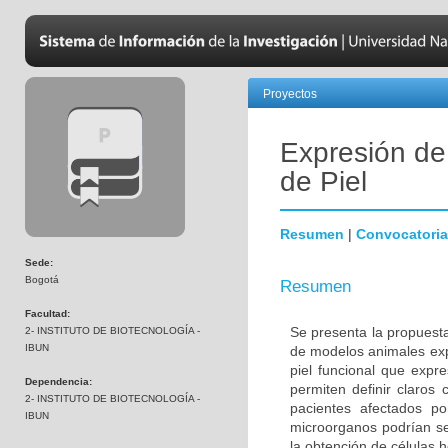
Proyectos
Expresión de
de Piel
Resumen
|
Convocatoria
Sede:
Bogotá
Resumen
Facultad:
Se presenta la propuesta
2- INSTITUTO DE BIOTECNOLOGÍA -
IBUN
de modelos animales exp
piel funcional que expr
Dependencia:
permiten definir claros 
2- INSTITUTO DE BIOTECNOLOGÍA -
pacientes afectados po
IBUN
microorganos podrían ser
la obtención de células 