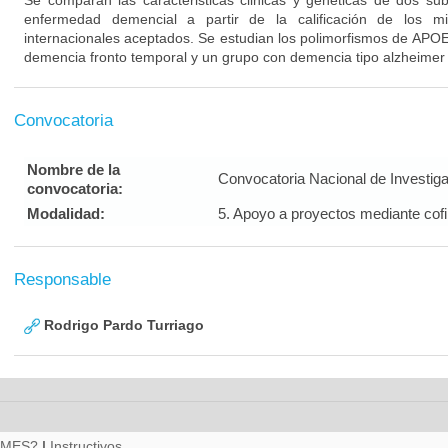
Se comparan las caracteristicas clinicas y geneticas de dos su
enfermedad demencial a partir de la calificación de los m
internacionales aceptados. Se estudian los polimorfismos de APO
demencia fronto temporal y un grupo con demencia tipo alzheimer
Convocatoria
Nombre de la
Convocatoria Nacional de Investig
convocatoria:
Modalidad:
5. Apoyo a proyectos mediante cof
Responsable
Rodrigo Pardo Turriago
RMES?
|
Instructivos