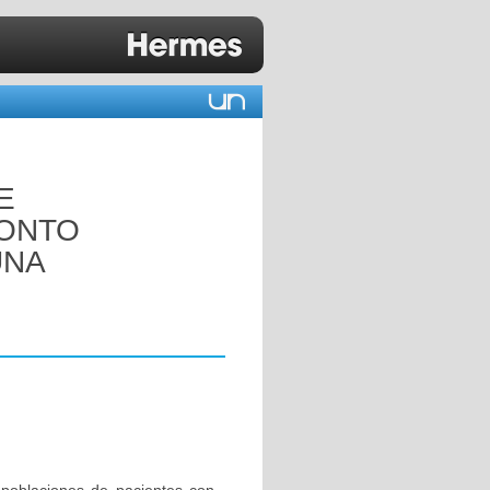
E
RONTO
UNA