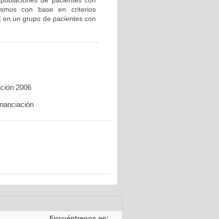
bpoblaciones de pacientes con
ismos con base en criterios
E en un grupo de pacientes con
ación 2006
inanciación
Encuéntrenos en: