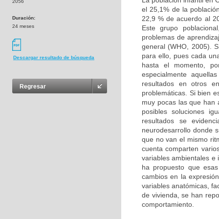
La población infantil en
2056
el 25,1% de la població
22,9 % de acuerdo al 20
Duración:
24 meses
Este grupo poblacional
problemas de aprendizaj
general (WHO, 2005). Si
para ello, pues cada un
Descargar resultado de búsqueda
hasta el momento, por
especialmente aquellas
resultados en otros e
Regresar
problemáticas. Si bien e
muy pocas las que han 
posibles soluciones ig
resultados se evidenc
neurodesarrollo donde s
que no van el mismo ritm
cuenta comparten varios 
variables ambientales e 
ha propuesto que esas
cambios en la expresión 
variables anatómicas, fa
de vivienda, se han rep
comportamiento.