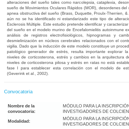
alteraciones del sueño tales como narcolepsia, cataplexia, des
sueño de Movimientos Oculares Rápidos (MOR), desordenes del r
apnea obstructiva del sueño (Brass, Duquette, Proulx-Therrien, 
aún no se ha identificado ni estandarizado este tipo de altera
Esclerosis Múltiple. Este estudio pretende identificar y caracterizar
del sueño en el modelo murino de Encefalomielitis autoinmune ex
análisis de registros electrofisiológicos, hipnogramas y cam
desmielinización en núcleos cerebrales relacionados con el con
vigilia. Dado que la inducción de este modelo constituye un proced
patológico generador de estrés, resulta importante explorar la
niveles de corticosterona, estrés y cambios en la arquitectura d
niveles de corticosterona pilosa y estrés en ratas no está estab
fase I para establecer esta correlación con el modelo de est
(Geverink et al., 2002).
Convocatoria
Nombre de la
MÓDULO PARA LA INSCRIPCIÓ
convocatoria:
INVESTIGADORES DE COLCIENC
MÓDULO PARA LA INSCRIPCIÓ
Modalidad:
INVESTIGADORES DE COLCIENC