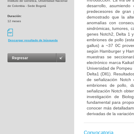
Introducción: La vía de 
Instituto de Genética, Universidad Nacional
desarrollo, asumiendo 
de Colombia - Sede Bogotá
predecesores de gran p
Duración:
demostrado que la alt
12 meses
anomalías con consecu
sindrómicas, tumores, cá
genes Notch2, Delta 1 y
embriones de pollo (est
Descargar resultado de búsqueda
gallus) a ~37 0C proven
según Hamburger y Hamil
muestras se seccionar
Regresar
electrónico marca Kaika®
Universidad de Pompeu F
Delta1 (Dll1). Resultado
de señalización Notch 
embriones de pollo, d
señalización Notch obten
investigación de Biolo
fundamental para propon
conocer más detalladamen
derivadas de la variación
Convocatoria