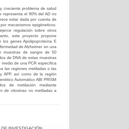
y creciente problema de salud
ue representa el 90% del AD no
arece estar dada por cuenta de
, por mecanismos epigéneticos.
jerce regulación sobre otros
anto, este proyecto propone
n los genes Apolipoproteína E
nfermedad de Alzheimer en una
rán muestras de sangre de 50
ados de DNA de estas muestras
or medio de una PCR específica
ea las regiones metiladas o las
y APP, así como de la región
 Genético Automático ABI PRISM
dos de metilación mediante
ón de citosinas no metiladas a
DE INVESTIGACIÓN,