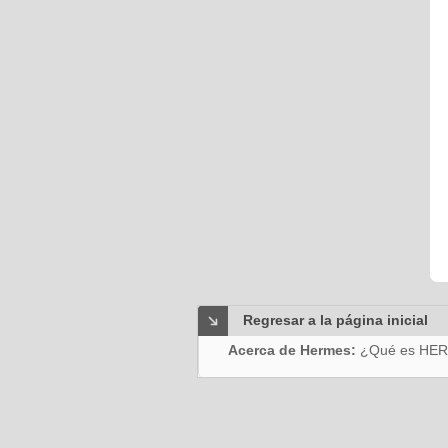
Regresar a la página inicial
Acerca de Hermes:
¿Qué es HE