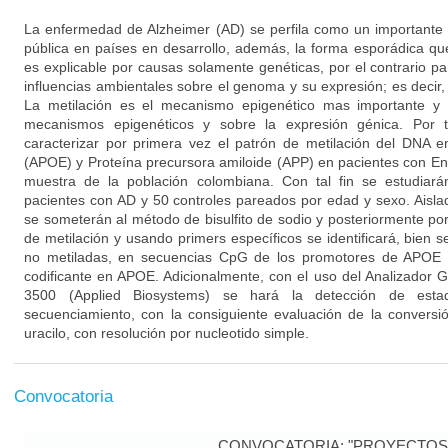
La enfermedad de Alzheimer (AD) se perfila como un importante 
pública en países en desarrollo, además, la forma esporádica q
es explicable por causas solamente genéticas, por el contrario p
influencias ambientales sobre el genoma y su expresión; es decir
La metilación es el mecanismo epigenético mas importante y e
mecanismos epigenéticos y sobre la expresión génica. Por t
caracterizar por primera vez el patrón de metilación del DNA e
(APOE) y Proteína precursora amiloide (APP) en pacientes con E
muestra de la población colombiana. Con tal fin se estudia
pacientes con AD y 50 controles pareados por edad y sexo. Aisl
se someterán al método de bisulfito de sodio y posteriormente p
de metilación y usando primers específicos se identificará, bien s
no metiladas, en secuencias CpG de los promotores de APOE 
codificante en APOE. Adicionalmente, con el uso del Analizador
3500 (Applied Biosystems) se hará la detección de esta
secuenciamiento, con la consiguiente evaluación de la conversi
uracilo, con resolución por nucleotido simple.
Convocatoria
CONVOCATORIA: "PROYECTOS 