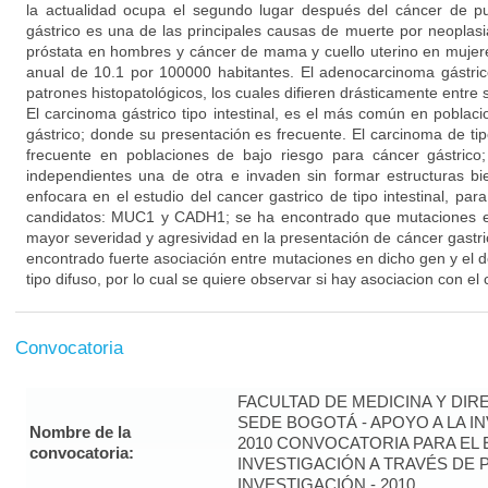
la actualidad ocupa el segundo lugar después del cáncer de p
gástrico es una de las principales causas de muerte por neoplasi
próstata en hombres y cáncer de mama y cuello uterino en mujer
anual de 10.1 por 100000 habitantes. El adenocarcinoma gástric
patrones histopatológicos, los cuales difieren drásticamente entre si: 
El carcinoma gástrico tipo intestinal, es el más común en poblac
gástrico; donde su presentación es frecuente. El carcinoma de ti
frecuente en poblaciones de bajo riesgo para cáncer gástrico;
independientes una de otra e invaden sin formar estructuras bi
enfocara en el estudio del cancer gastrico de tipo intestinal, par
candidatos: MUC1 y CADH1; se ha encontrado que mutaciones 
mayor severidad y agresividad en la presentación de cáncer gastr
encontrado fuerte asociación entre mutaciones en dicho gen y el d
tipo difuso, por lo cual se quiere observar si hay asociacion con el c
Convocatoria
FACULTAD DE MEDICINA Y DIR
SEDE BOGOTÁ - APOYO A LA I
Nombre de la
2010 CONVOCATORIA PARA EL 
convocatoria:
INVESTIGACIÓN A TRAVÉS DE
INVESTIGACIÓN - 2010