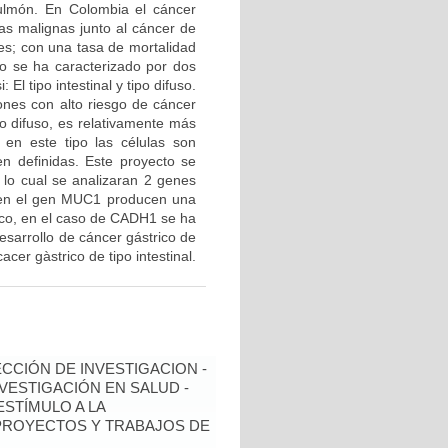
ulmón. En Colombia el cáncer
as malignas junto al cáncer de
es; con una tasa de mortalidad
o se ha caracterizado por dos
El tipo intestinal y tipo difuso.
iones con alto riesgo de cáncer
po difuso, es relativamente más
 en este tipo las células son
en definidas. Este proyecto se
a lo cual se analizaran 2 genes
en el gen MUC1 producen una
ico, en el caso de CADH1 se ha
esarrollo de cáncer gástrico de
acer gàstrico de tipo intestinal.
ECCIÓN DE INVESTIGACION -
NVESTIGACIÓN EN SALUD -
ESTÍMULO A LA
 PROYECTOS Y TRABAJOS DE