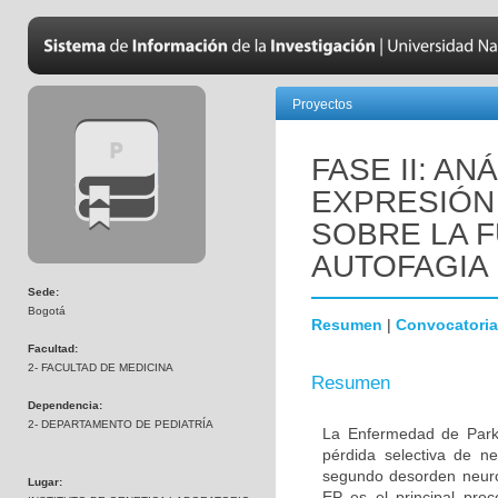
Proyectos
FASE II: AN
EXPRESIÓN 
SOBRE LA F
AUTOFAGIA
Sede:
Bogotá
Resumen
|
Convocatoria
Facultad:
2- FACULTAD DE MEDICINA
Resumen
Dependencia:
2- DEPARTAMENTO DE PEDIATRÍA
La Enfermedad de Parki
pérdida selectiva de n
segundo desorden neur
Lugar:
EP es el principal proc