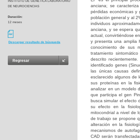
INSTITUTO DE GENETICA LABORATORIO
anciana; se caracteriz
DE NEUROCIENCIAS
pérdidas económicas y g
Duración:
población general y al 
12 meses
individuos aproximadam
anciana, y se espera q
actual, convirtiéndose 
y presenta una amplia h
Descargar resultado de búsqueda
conocimiento de sus m
tratamiento sintomátic
descrito recientemente
Regresar
identificado genes (Sin
las únicas causas def
esclarecido algunos de 
sus proteínas en la fis
analizar en un modelo d
que participa el gen Pin
busca simular el efecto 
su efecto en la fisio
mitocondrial a nivel de 
de trabajo se propone q
alteración en la fisiolo
mecanismos de autofagi
CAD serán transfectadas