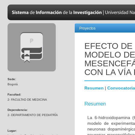
Proyectos
EFECTO DE 
MODELO DE
MESENCEFÁ
CON LA VÍA 
Sede:
Bogotá
Resumen
|
Convocatoria
Facultad:
2- FACULTAD DE MEDICINA
Resumen
Dependencia:
2- DEPARTAMENTO DE PEDIATRÍA
La 6-hidroxidopamina 
modelo de experimenta
neuronas dopaminérgica
Lugar:
neuronas mesencéfalicas