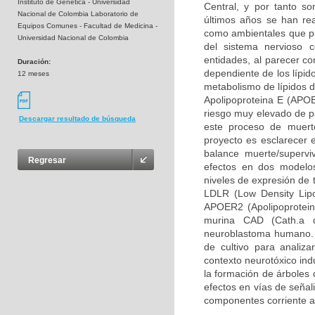
Instituto de Genética - Universidad
Central, y por tanto so
Nacional de Colombia Laboratorio de
últimos años se han rea
Equipos Comunes - Facultad de Medicina -
como ambientales que pue
Universidad Nacional de Colombia
del sistema nervioso 
entidades, al parecer c
Duración:
dependiente de los lípid
12 meses
metabolismo de lípidos d
Apolipoproteina E (APOE
riesgo muy elevado de pa
Descargar resultado de búsqueda
este proceso de muerte
proyecto es esclarecer 
balance muerte/supervi
Regresar
efectos en dos modelos
niveles de expresión de 
LDLR (Low Density Lipo
APOER2 (Apolipoprotein 
murina CAD (Cath.a d
neuroblastoma humano. 
de cultivo para analiz
contexto neurotóxico ind
la formación de árboles 
efectos en vías de señal
componentes corriente a