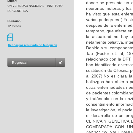
Lugar:
donde se presenta un co
UNIVERSIDAD NACIONAL - INSTITUTO
neuronas motoras y los 
DE GENÉTICA
ha visto que esta enfe
varios pedegrees ( Fos
Duración:
después de la enfermeda
12 meses
temprano, que afecta en
la actualidad no hay u
netamente paliativa, int
Descargar resultado de búsqueda
Debido a su componente 
Tau (Foster et. al, 1
relacionado con la DFT, 
Regresar
han identificado diver
sustitución de Citosina 
al 2007).No es clara l
hallazgos han abierto p
otras enfermedades neu
de pacientes colombiano
y tratándolo con la enz
consentimiento informad
la investigación, el pac
el desarrollo de un pr
CLÍNICA Y GENÉTICA
COMPARADA CON UN
ANCIANOS SALUDABLES”,