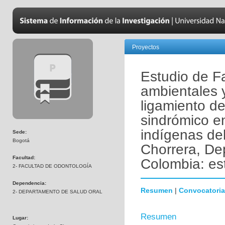
Proyectos
Estudio de Fa
ambientales 
ligamiento de
sindrómico e
indígenas del
Sede:
Bogotá
Chorrera, D
Facultad:
Colombia: es
2- FACULTAD DE ODONTOLOGÍA
Dependencia:
Resumen
|
Convocatoria
2- DEPARTAMENTO DE SALUD ORAL
Resumen
Lugar: