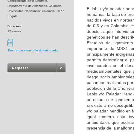
Corregimiento de la Chorrera,
Departamento de Amazonas, Colombia.
El labio y/o paladar he
Universidad Nacioanl de Colombia - sede
humanos, la tasa de pre
Bogotá
nacidos vivos en nortea
de 0,6 y en Colombia e
Duración:
debido a que interviene
12 meses
genéticos se han descri
Estudios de ligamient
importante de MSX1 en 
Descargar resultado de búsqueda
principalmente indígena
permita determinar el p
involucrados en el des
Regresar
medioambientales que p
riesgo socio ambientale
pasantías realizadas por
población de la Chorrer
Labio y/o Paladar Hend
un estudio de ligamient
si existe o no desequil
y/o paladar hendido en 
igual manera esta inve
ambientales que podrían 
presencia de la malform