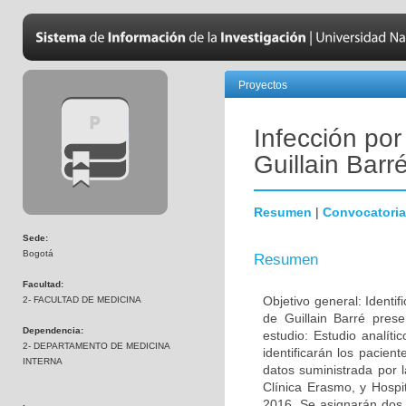
Proyectos
Infección por
Guillain Barr
Resumen
|
Convocatoria
Sede:
Bogotá
Resumen
Facultad:
Objetivo general: Identif
2- FACULTAD DE MEDICINA
de Guillain Barré pres
Dependencia:
estudio: Estudio analíti
2- DEPARTAMENTO DE MEDICINA
identificarán los pacien
INTERNA
datos suministrada por l
Clínica Erasmo, y Hospi
2016. Se asignarán dos 