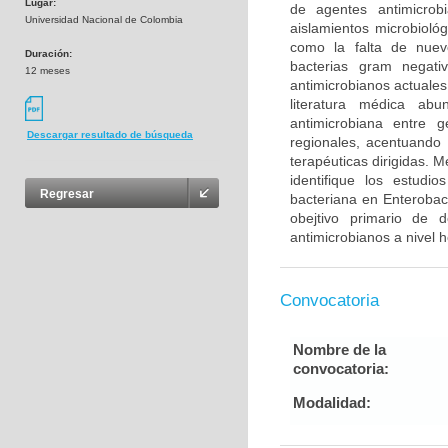
Lugar:
de agentes antimicro
Universidad Nacional de Colombia
aislamientos microbioló
como la falta de nuev
Duración:
bacterias gram negati
12 meses
antimicrobianos actuales 
literatura médica abu
antimicrobiana entre 
Descargar resultado de búsqueda
regionales, acentuando 
terapéuticas dirigidas. M
identifique los estudi
Regresar
bacteriana en Enterobac
obejtivo primario de d
antimicrobianos a nivel h
Convocatoria
Nombre de la
convocatoria:
Modalidad: