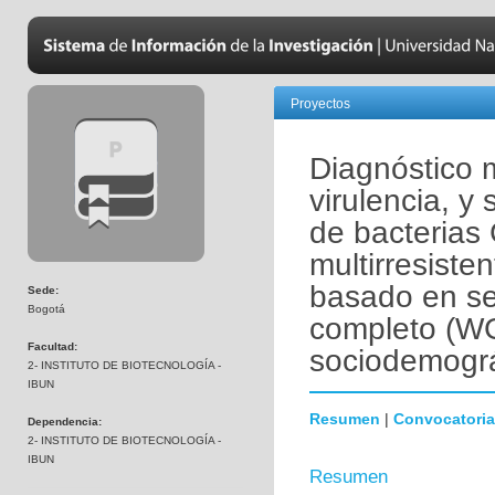
Proyectos
Diagnóstico m
virulencia, y
de bacterias
multirresiste
basado en s
Sede:
Bogotá
completo (WG
Facultad:
sociodemográf
2- INSTITUTO DE BIOTECNOLOGÍA -
IBUN
Resumen
|
Convocatoria
Dependencia:
2- INSTITUTO DE BIOTECNOLOGÍA -
IBUN
Resumen