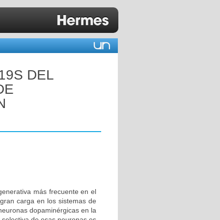
19S DEL
DE
N
enerativa más frecuente en el
gran carga en los sistemas de
 neuronas dopaminérgicas en la
e selectiva de esas neuronas es