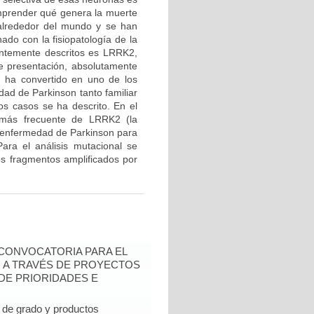
mprender qué genera la muerte
 alrededor del mundo y se han
ado con la fisiopatología de la
entemente descritos es LRRK2,
de presentación, absolutamente
e ha convertido en uno de los
ad de Parkinson tanto familiar
os casos se ha descrito. En el
n más frecuente de LRRK2 (la
 enfermedad de Parkinson para
ara el análisis mutacional se
los fragmentos amplificados por
- CONVOCATORIA PARA EL
N A TRAVÉS DE PROYECTOS
DE PRIORIDADES E
de grado y productos