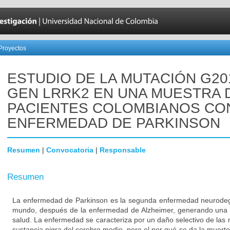
Proyectos
ESTUDIO DE LA MUTACIÓN G20
GEN LRRK2 EN UNA MUESTRA 
PACIENTES COLOMBIANOS CO
ENFERMEDAD DE PARKINSON
Resumen
|
Convocatoria
|
Responsable
Resumen
La enfermedad de Parkinson es la segunda enfermedad neurodeg
mundo, después de la enfermedad de Alzheimer, generando una 
salud. La enfermedad se caracteriza por un daño selectivo de las
sustancia nigra del cerebro medio, pero el por qué se da la muert