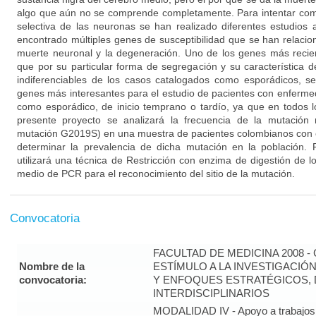
algo que aún no se comprende completamente. Para intentar co
selectiva de las neuronas se han realizado diferentes estudios
encontrado múltiples genes de susceptibilidad que se han relacion
muerte neuronal y la degeneración. Uno de los genes más reci
que por su particular forma de segregación y su característica 
indiferenciables de los casos catalogados como esporádicos, s
genes más interesantes para el estudio de pacientes con enfermed
como esporádico, de inicio temprano o tardío, ya que en todos l
presente proyecto se analizará la frecuencia de la mutació
mutación G2019S) en una muestra de pacientes colombianos con
determinar la prevalencia de dicha mutación en la población. P
utilizará una técnica de Restricción con enzima de digestión de 
medio de PCR para el reconocimiento del sitio de la mutación.
Convocatoria
FACULTAD DE MEDICINA 2008 
Nombre de la
ESTÍMULO A LA INVESTIGACIÓ
convocatoria:
Y ENFOQUES ESTRATÉGICOS, 
INTERDISCIPLINARIOS
MODALIDAD IV - Apoyo a trabajos 