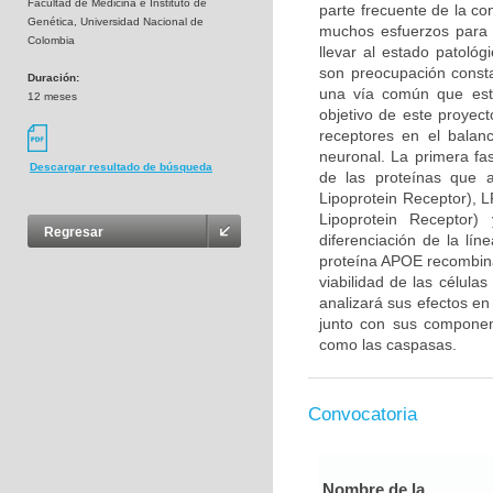
Facultad de Medicina e Instituto de
parte frecuente de la co
Genética, Universidad Nacional de
muchos esfuerzos para 
Colombia
llevar al estado patológ
son preocupación consta
Duración:
una vía común que esta
12 meses
objetivo de este proyec
receptores en el balan
neuronal. La primera fa
Descargar resultado de búsqueda
de las proteínas que 
Lipoprotein Receptor), 
Lipoprotein Receptor
Regresar
diferenciación de la lín
proteína APOE recombina
viabilidad de las célula
analizará sus efectos en
junto con sus component
como las caspasas.
Convocatoria
Nombre de la