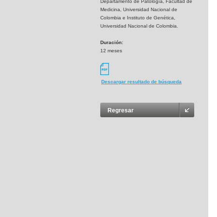
Departamento de Patología, Facultad de
Medicina, Universidad Nacional de
Colombia e Instituto de Genética,
Universidad Nacional de Colombia.
Duración:
12 meses
Descargar resultado de búsqueda
Regresar