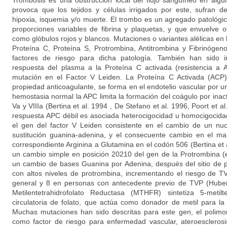
Trombosis es una obstrucción local del flujo sanguíneo en algú
provoca que los tejidos y células irrigados por este, sufran d
hipoxia, isquemia y/o muerte. El trombo es un agregado patológ
proporciones variables de fibrina y plaquetas, y que envuelve
como glóbulos rojos y blancos. Mutaciones o variantes alélicas en 
Proteína C, Proteína S, Protrombina, Antitrombina y Fibrinóge
factores de riesgo para dicha patología. También han sido i
respuesta del plasma a la Proteína C activada (resistencia a
mutación en el Factor V Leiden. La Proteína C Activada (ACP)
propiedad anticoagulante, se forma en el endotelio vascular por un
hemostasia normal la APC limita la formación del coágulo por inacti
Va y VIIIa (Bertina et al. 1994 , De Stefano et al. 1996, Poort et a
respuesta APC débil es asociada heterocigocidad u homocigocida
el gen del factor V Leiden consistente en el cambio de un nuc
sustitución guanina-adenina, y el consecuente cambio en el ma
correspondiente Arginina a Glutamina en el codón 506 (Bertina et a
un cambio simple en posición 20210 del gen de la Protrombina (en
un cambio de bases Guanina por Adenina, después del sitio de p
con altos niveles de protrombina, incrementando el riesgo de T
general y 8 en personas con antecedente previo de TVP (Huber
Metilentetrahidrofolato Reductasa (MTHFR) sintetiza 5-metilt
circulatoria de folato, que actúa como donador de metil para la
Muchas mutaciones han sido descritas para este gen, el polimo
como factor de riesgo para enfermedad vascular, ateroesclerosi