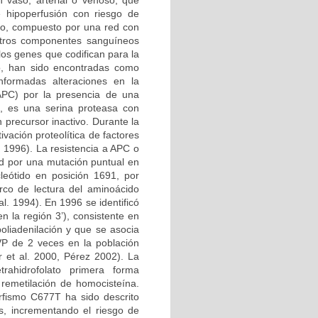
n vaso, arterial o venoso, que
e hipoperfusión con riesgo de
ico, compuesto por una red con
 otros componentes sanguíneos
los genes que codifican para la
no, han sido encontradas como
nformadas alteraciones en la
 APC) por la presencia de una
, es una serina proteasa con
 precursor inactivo. Durante la
vación proteolítica de factores
l. 1996). La resistencia a APC o
d por una mutación puntual en
leótido en posición 1691, por
rco de lectura del aminoácido
l. 1994). En 1996 se identificó
 la región 3’), consistente en
oliadenilación y que se asocia
VP de 2 veces en la población
 et al. 2000, Pérez 2002). La
etrahidrofolato primera forma
 remetilación de homocisteína.
rfismo C677T ha sido descrito
s, incrementando el riesgo de