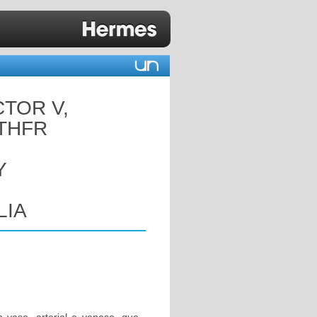
CTOR V,
MTHFR
Y
LIA