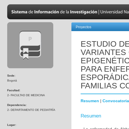
Proyectos
ESTUDIO D
VARIANTES
EPIGENÉTI
PARA ENFE
ESPORÁDIC
Sede:
Bogotá
FAMILIAS C
Facultad:
2- FACULTAD DE MEDICINA
Resumen
|
Convocatoria
Dependencia:
2- DEPARTAMENTO DE PEDIATRÍA
Resumen
Lugar: