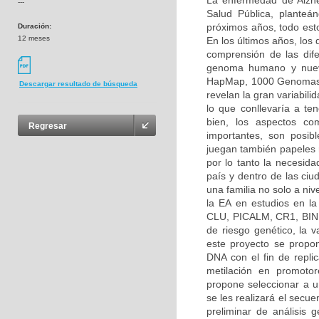
La enfermedad de Alzh
---
Salud Pública, planteá
próximos años, todo esto
Duración:
12 meses
En los últimos años, los
comprensión de las dif
genoma humano y nuevo
HapMap, 1000 Genomas, 
Descargar resultado de búsqueda
revelan la gran variabilid
lo que conllevaría a ten
bien, los aspectos co
Regresar
importantes, son posibl
juegan también papeles 
por lo tanto la necesida
país y dentro de las ciu
una familia no solo a ni
la EA en estudios en l
CLU, PICALM, CR1, BIN1
de riesgo genético, la
este proyecto se propon
DNA con el fin de repli
metilación en promoto
propone seleccionar a un
se les realizará el secu
preliminar de análisis