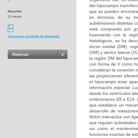
---
del hipocampo mamífero
que se pueden encontrar
Duración:
12 meses
en términos de su mor
subdivisiones distintas 
está compuesto por g
fusionando con la regi
Descargar resultado de búsqueda
histológicos, se ha desc
dorso medial (DM), regió
(VM) y ventro lateral (V
Regresar
la región DM del hipoca
con forma de V como ho
consideran la conexión i
las proyecciones aferen
el hipocampo aviar apa
información especial. L
desde los ventrículos la
embrionarios E8 a E14. D
que establece un mecani
desarrollo de metazoari
Notch interactúa con li
que regulan actividades c
así como el mantenimie
funciones exactas de est