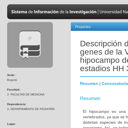
Proyectos
Descripción 
genes de la V
hipocampo de 
estadios HH 
Sede:
Bogotá
Resumen
|
Convocatoria
Facultad:
2- FACULTAD DE MEDICINA
Resumen
Dependencia:
2- DEPARTAMENTO DE PEDIATRÍA
El hipocampo es una es
vertebrados, ya que se h
distintas especies de m
Lugar:
organismo. Así, en todo