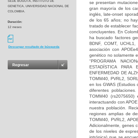
SEDE BOGOTÁ, INSTITUTO DE
se presentan mutacione
GENETICA, UNIVERSIDAD NACIONAL DE
gran mayoría de los ca
COLOMBIA.
inglés, late-onset spor
de los 65 años; no hay
Duración:
tratado de establecer fa
12 meses
concluyentes. En Colomb
ha buscado factores ge
BDNF, COMT, UCHL1, TA
Descargar resultado de búsqueda
asociación con APOEe4 
genético no solamente e
“PROGRAMA NACION
Regresar
ESTADÍSTICA PARA 
ENFERMEDAD DE ALZHEI
TOMM40, PVRL2, SORL1,
en los GWAS (Estudios d
diferentes poblaciones
TOMM40 (rs2075650) e
interactuando con APOE 
nuestra población. Rec
regiones amplias de de
TOMM40, PVRL2, APOE y 
Adicionalmente, genes 
de los niveles de expre
intrónica) que se encue