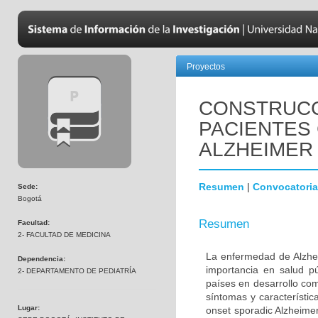
Proyectos
CONSTRUCC
PACIENTES
ALZHEIMER
Resumen
|
Convocatoria
Sede:
Bogotá
Resumen
Facultad:
2- FACULTAD DE MEDICINA
La enfermedad de Alzhei
Dependencia:
importancia en salud p
2- DEPARTAMENTO DE PEDIATRÍA
países en desarrollo co
síntomas y característic
Lugar:
onset sporadic Alzheime