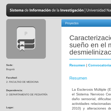
Proyectos
Caracterizaci
sueño en el 
desmielinizac
Resumen
|
Convocatoria
Sede:
Bogotá
Resumen
Facultad:
2- FACULTAD DE MEDICINA
La Esclerosis Múltiple 
Dependencia:
el Sistema Nervioso Cen
2- DEPARTAMENTO DE PEDIATRÍA
daño sensorial, dificult
actividades relacionada
Lugar:
2010) y alteraciones 