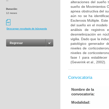
---
alteraciones del sueño 
sueño de Movimientos O
Duración:
apnea obstructiva del s
12 meses
aún no se ha identifica
Esclerosis Múltiple. Este
del sueño en el modelo 
Descargar resultado de búsqueda
análisis de registros 
desmielinización en núc
vigilia. Dado que la ind
Regresar
patológico generador de
niveles de corticostero
niveles de corticosteron
fase I para establecer
(Geverink et al., 2002).
Convocatoria
Nombre de la
convocatoria:
Modalidad: