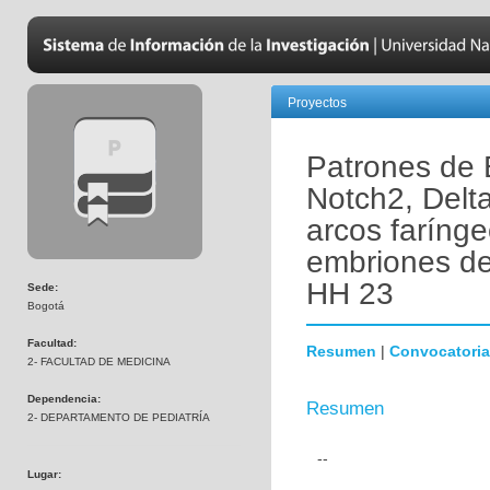
Proyectos
Patrones de 
Notch2, Delta
arcos farínge
embriones de
HH 23
Sede:
Bogotá
Facultad:
Resumen
|
Convocatoria
2- FACULTAD DE MEDICINA
Dependencia:
Resumen
2- DEPARTAMENTO DE PEDIATRÍA
--
Lugar: