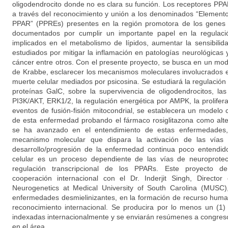
oligodendrocito donde no es clara su función. Los receptores PPA
a través del reconocimiento y unión a los denominados “Element
PPAR” (PPREs) presentes en la región promotora de los genes 
documentados por cumplir un importante papel en la regulac
implicados en el metabolismo de lípidos, aumentar la sensibilida
estudiados por mitigar la inflamación en patologías neurológicas
cáncer entre otros. Con el presente proyecto, se busca en un mod
de Krabbe, esclarecer los mecanismos moleculares involucrados 
muerte celular mediados por psicosina. Se estudiará la regulación
proteínas GalC, sobre la supervivencia de oligodendrocitos, las
PI3K/AKT, ERK1/2, la regulación energética por AMPK, la prolifer
eventos de fusión-fisión mitocondrial, se establecera un modelo c
de esta enfermedad probando el fármaco rosiglitazona como alte
se ha avanzado en el entendimiento de estas enfermedades
mecanismo molecular que dispara la activación de las vías
desarrollo/progresión de la enfermedad continua poco entendi
celular es un proceso dependiente de las vías de neuroprote
regulación transcripcional de los PPARs. Este proyecto de 
cooperación internacional con el Dr. Inderjit Singh, Director
Neurogenetics at Medical University of South Carolina (MUSC)
enfermedades desmielinizantes, en la formación de recurso huma
reconocimiento internacional. Se producira por lo menos un (1) a
indexadas internacionalmente y se enviarán resúmenes a congreso
en el área.