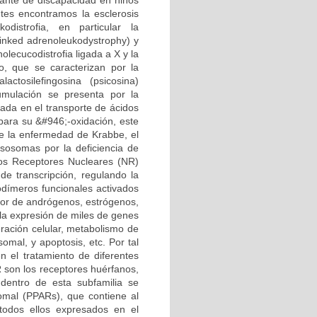
ante de discapacidad en niños
ntes encontramos la esclerosis
odistrofia, en particular la
linked adrenoleukodystrophy) y
lecucodistrofia ligada a X y la
, que se caracterizan por la
tosilefingosina (psicosina)
cumulación se presenta por la
rada en el transporte de ácidos
para su &#946;-oxidación, este
e la enfermedad de Krabbe, el
isosomas por la deficiencia de
Los Receptores Nucleares (NR)
de transcripción, regulando la
odímeros funcionales activados
ptor de andrógenos, estrógenos,
 la expresión de miles de genes
eración celular, metabolismo de
omal, y apoptosis, etc. Por tal
n el tratamiento de diferentes
R son los receptores huérfanos,
dentro de esta subfamilia se
somal (PPARs), que contiene al
odos ellos expresados en el