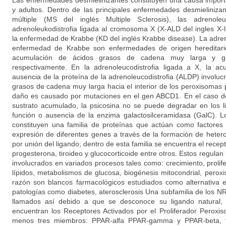
Las enfermedades desmielinizantes constituyen una causa import
y adultos. Dentro de las principales enfermedades desmieliniza
múltiple (MS del inglés Multiple Sclerosis), las adrenoleuk
adrenoleukodistrofia ligada al cromosoma X (X-ALD del ingles X-
la enfermedad de Krabbe (KD del inglés Krabbe disease). La adreno
enfermedad de Krabbe son enfermedades de origen hereditario
acumulación de ácidos grasos de cadena muy larga y galac
respectivamente. En la adrenoleucodistrofia ligada a X, la a
ausencia de la proteína de la adrenoleucodistrofia (ALDP) involuc
grasos de cadena muy larga hacia el interior de los peroxisomas 
daño es causado por mutaciones en el gen ABCD1. En el caso d
sustrato acumulado, la psicosina no se puede degradar en los l
función o ausencia de la enzima galactosilceramidasa (GalC). 
constituyen una familia de proteínas que actúan como factores 
expresión de diferentes genes a través de la formación de heter
por unión del ligando; dentro de esta familia se encuentra el rece
progesterona, tiroideo y glucocorticoide entre otros. Estos regulan
involucrados en variados procesos tales como: crecimiento, prolif
lípidos, metabolismos de glucosa, biogénesis mitocondrial, peroxis
razón son blancos farmacológicos estudiados como alternativa e
patologías como diabetes, aterosclerosis Una subfamilia de los N
llamados así debido a que se desconoce su ligando natural, 
encuentran los Receptores Activados por el Proliferador Peroxi
menos tres miembros: PPAR-alfa PPAR-gamma y PPAR-beta, t