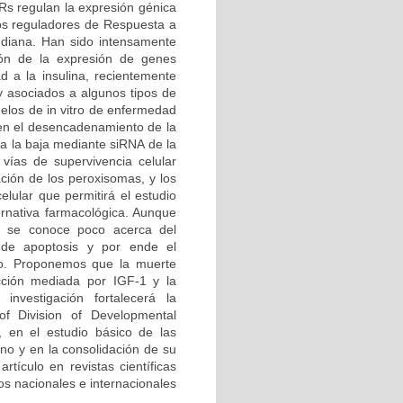
Rs regulan la expresión génica
os reguladores de Respuesta a
diana. Han sido intensamente
ión de la expresión de genes
d a la insulina, recientemente
 y asociados a algunos tipos de
elos de in vitro de enfermedad
en el desencadenamiento de la
 a la baja mediante siRNA de la
 vías de supervivencia celular
ación de los peroxisomas, y los
elular que permitirá el estudio
rnativa farmacológica. Aunque
, se conoce poco acerca del
 de apoptosis y por ende el
do. Proponemos que la muerte
cción mediada por IGF-1 y la
investigación fortalecerá la
 of Division of Developmental
, en el estudio básico de las
no y en la consolidación de su
rtículo en revistas científicas
s nacionales e internacionales