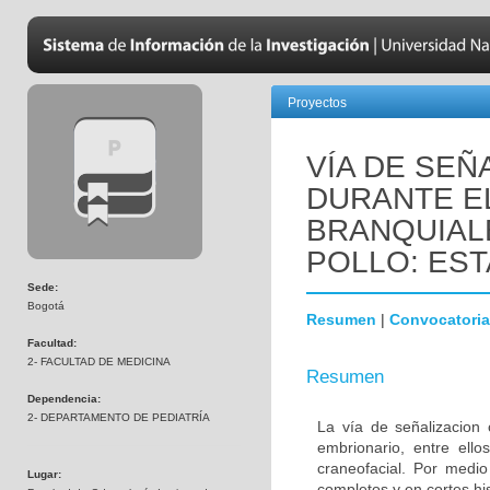
Proyectos
VÍA DE SEÑ
DURANTE E
BRANQUIAL
POLLO: EST
Sede:
Bogotá
Resumen
|
Convocatoria
Facultad:
2- FACULTAD DE MEDICINA
Resumen
Dependencia:
2- DEPARTAMENTO DE PEDIATRÍA
La vía de señalizacion 
embrionario, entre ello
craneofacial. Por medio
Lugar:
completos y en cortes hi