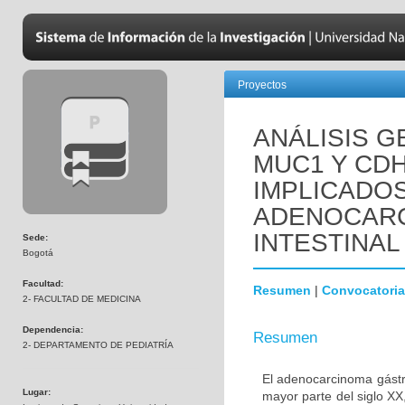
Proyectos
ANÁLISIS 
MUC1 Y CD
IMPLICADOS
ADENOCARC
INTESTINAL
Sede:
Bogotá
Facultad:
Resumen
|
Convocatoria
2- FACULTAD DE MEDICINA
Dependencia:
Resumen
2- DEPARTAMENTO DE PEDIATRÍA
El adenocarcinoma gástri
Lugar:
mayor parte del siglo X