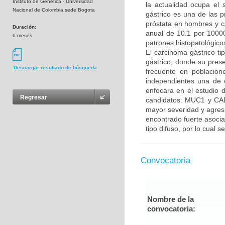
Instituto de Genetica - Universidad
la actualidad ocupa el
Nacional de Colombia sede Bogota
gástrico es una de las 
próstata en hombres y c
Duración:
anual de 10.1 por 10000
6 meses
patrones histopatológicos,
El carcinoma gástrico ti
gástrico; donde su prese
Descargar resultado de búsqueda
frecuente en poblacion
independientes una de o
enfocara en el estudio d
Regresar
candidatos: MUC1 y CA
mayor severidad y agres
encontrado fuerte asocia
tipo difuso, por lo cual s
Convocatoria
Nombre de la
convocatoria: