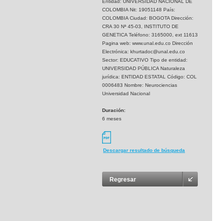
Entidad: UNIVERSIDAD NACIONAL DE
COLOMBIA Nit: 19051148 País:
COLOMBIA Ciudad: BOGOTA Dirección:
CRA 30 Nª 45-03, INSTITUTO DE
GENETICA Teléfono: 3165000, ext 11613
Pagina web: www.unal.edu.co Dirección
Electrónica: khurtadoc@unal.edu.co
Sector: EDUCATIVO Tipo de entidad:
UNIVERSIDAD PÚBLICA Naturaleza
jurídica: ENTIDAD ESTATAL Código: COL
0006483 Nombre: Neurociencias
Universidad Nacional
Duración:
6 meses
Descargar resultado de búsqueda
Regresar