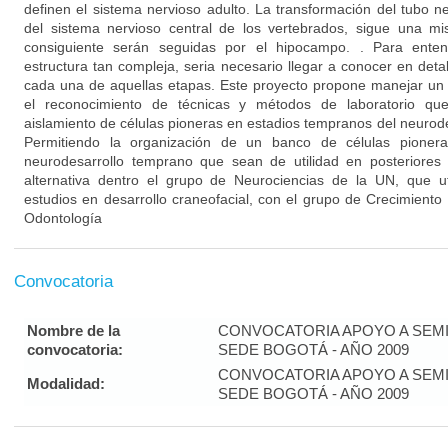
definen el sistema nervioso adulto. La transformación del tubo ne
del sistema nervioso central de los vertebrados, sigue una m
consiguiente serán seguidas por el hipocampo. . Para ente
estructura tan compleja, seria necesario llegar a conocer en detall
cada una de aquellas etapas. Este proyecto propone manejar un 
el reconocimiento de técnicas y métodos de laboratorio que 
aislamiento de células pioneras en estadios tempranos del neurode
Permitiendo la organización de un banco de células pionera
neurodesarrollo temprano que sean de utilidad en posteriores t
alternativa dentro el grupo de Neurociencias de la UN, que ut
estudios en desarrollo craneofacial, con el grupo de Crecimiento
Odontología
Convocatoria
Nombre de la
CONVOCATORIA APOYO A SEMI
convocatoria:
SEDE BOGOTÁ - AÑO 2009
CONVOCATORIA APOYO A SEMI
Modalidad:
SEDE BOGOTÁ - AÑO 2009