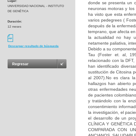
Lugar:
donde se presenta un co
UNIVERSIDAD NACIONAL - INSTITUTO
neuronas motoras y los 
DE GENÉTICA
ha visto que esta enfe
varios pedegrees ( Fos
Duración:
después de la enfermeda
12 meses
temprano, que afecta en
la actualidad no hay u
netamente paliativa, int
Descargar resultado de búsqueda
Debido a su componente 
Tau (Foster et. al, 1
relacionado con la DFT, 
Regresar
han identificado diver
sustitución de Citosina 
al 2007).No es clara l
hallazgos han abierto p
otras enfermedades neu
de pacientes colombiano
y tratándolo con la enz
consentimiento informad
la investigación, el pac
el desarrollo de un pr
CLÍNICA Y GENÉTICA
COMPARADA CON UN
ANCIANOS SALUDABLES”,